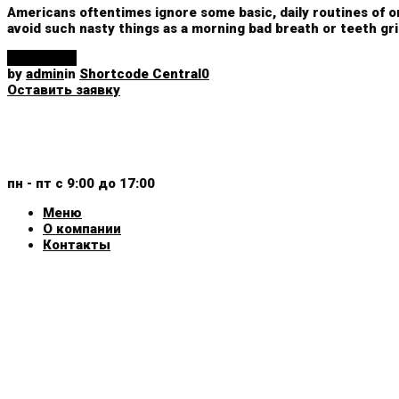
Shortcode
Americans oftentimes ignore some basic, daily routines of or
avoid such nasty things as a morning bad breath or teeth gri
Central
Read More
by
admin
in
Shortcode Central
0
Оставить заявку
+375 (29) 159-30-40
+375 (44) 799-30-40
пн - пт с 9:00 до 17:00
Меню
О компании
Контакты